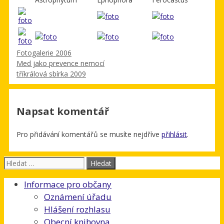
Rubriky
Fotogalerie 2006
Med jako prevence nemocí
tříkrálová sbírka 2009
Napsat komentář
Pro přidávání komentářů se musíte nejdříve
přihlásit
.
Hledat:
Informace pro občany
Oznámení úřadu
Hlášení rozhlasu
Obecní knihovna