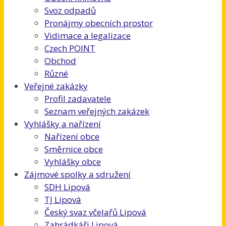
Svoz odpadů
Pronájmy obecních prostor
Vidimace a legalizace
Czech POINT
Obchod
Různé
Veřejné zakázky
Profil zadavatele
Seznam veřejných zakázek
Vyhlášky a nařízení
Nařízení obce
Směrnice obce
Vyhlášky obce
Zájmové spolky a sdružení
SDH Lipová
TJ Lipová
Český svaz včelařů Lipová
Zahrádkáři Lipová