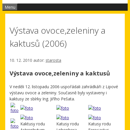
Menu
Výstava ovoce,zeleniny a
kaktusů (2006)
10. 12. 2010
autor:
starosta
Výstava ovoce,zeleniny a kaktusů
V neděli 12. listopadu 2006 uspořádali zahrádkáři z Lipové
výstavu ovoce a zeleniny. Současně byly vystaveny i
kaktusy ze sbírky Ing. Jiřího Pešata.
Kaktusy rodu
Katusy rodu
Katusy rodu
Astrophytum
Lphophora
Ferocastus