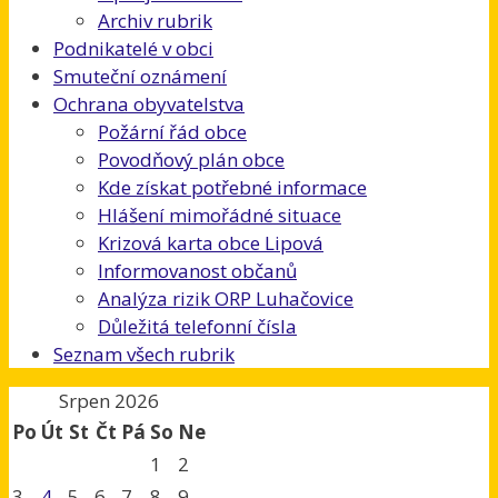
Archiv rubrik
Podnikatelé v obci
Smuteční oznámení
Ochrana obyvatelstva
Požární řád obce
Povodňový plán obce
Kde získat potřebné informace
Hlášení mimořádné situace
Krizová karta obce Lipová
Informovanost občanů
Analýza rizik ORP Luhačovice
Důležitá telefonní čísla
Seznam všech rubrik
Srpen 2026
Po
Út
St
Čt
Pá
So
Ne
1
2
3
4
5
6
7
8
9