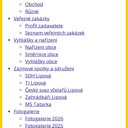
Obchod
Různé
Veřejné zakázky
Profil zadavatele
Seznam veřejných zakázek
Vyhlášky a nařízení
Nařízení obce
Směrnice obce
Vyhlášky obce
Zájmové spolky a sdružení
SDH Lipová
TJ Lipová
Český svaz včelařů Lipová
Zahrádkáři Lipová
MS Tatarka
Fotogalerie
Fotogalerie 2026
Fotogalerie 2025