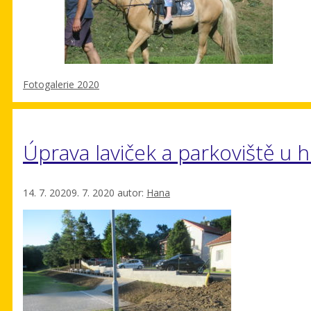
Rubriky
Fotogalerie 2020
Úprava laviček a parkoviště u h
14. 7. 2020
9. 7. 2020
autor:
Hana