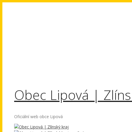
Přeskočit
na
obsah
Obec Lipová | Zlíns
Oficiální web obce Lipová