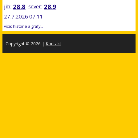
28.8
28.9
jih:
sever:
27.7.2026 07:11
více: historie a grafy...
Copyright © 2026
|
Kontakt