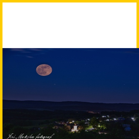
Přeskočit
na
obsah