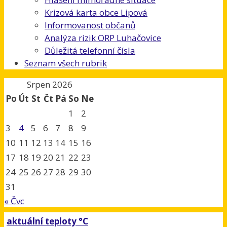
Krizová karta obce Lipová
Informovanost občanů
Analýza rizik ORP Luhačovice
Důležitá telefonní čísla
Seznam všech rubrik
Srpen 2026
Po
Út
St
Čt
Pá
So
Ne
1
2
3
4
5
6
7
8
9
10
11
12
13
14
15
16
17
18
19
20
21
22
23
24
25
26
27
28
29
30
31
« Čvc
aktuální teploty °C