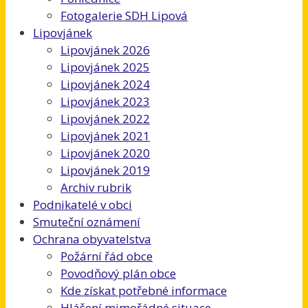
Fotogalerie SDH Lipová
Lipovjánek
Lipovjánek 2026
Lipovjánek 2025
Lipovjánek 2024
Lipovjánek 2023
Lipovjánek 2022
Lipovjánek 2021
Lipovjánek 2020
Lipovjánek 2019
Archiv rubrik
Podnikatelé v obci
Smuteční oznámení
Ochrana obyvatelstva
Požární řád obce
Povodňový plán obce
Kde získat potřebné informace
Hlášení mimořádné situace