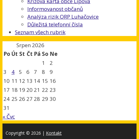
Krizová karta obce Lipová
Informovanost občanů
Analýza rizik ORP Luhačovice
Důležitá telefonní čísla
Seznam všech rubrik
Srpen 2026
Po
Út
St
Čt
Pá
So
Ne
1
2
3
4
5
6
7
8
9
10
11
12
13
14
15
16
17
18
19
20
21
22
23
24
25
26
27
28
29
30
31
« Čvc
Copyright © 2026
|
Kontakt