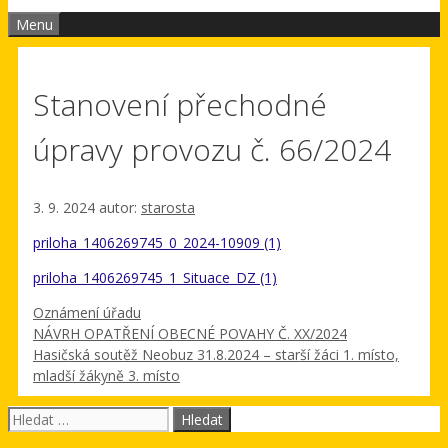
Menu
Stanovení přechodné
úpravy provozu č. 66/2024
3. 9. 2024
autor:
starosta
priloha_1406269745_0_2024-10909 (1)
priloha_1406269745_1_Situace_DZ (1)
Rubriky
Oznámení úřadu
NÁVRH OPATŘENÍ OBECNÉ POVAHY Č. XX/2024
Hasičská soutěž Neobuz 31.8.2024 – starší žáci 1. místo,
mladší žákyně 3. místo
Hledat: