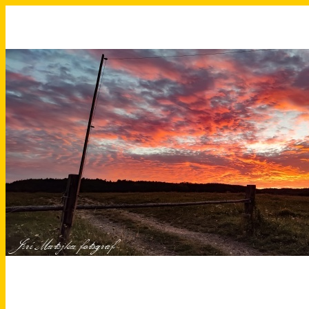
Přeskočit
na
obsah