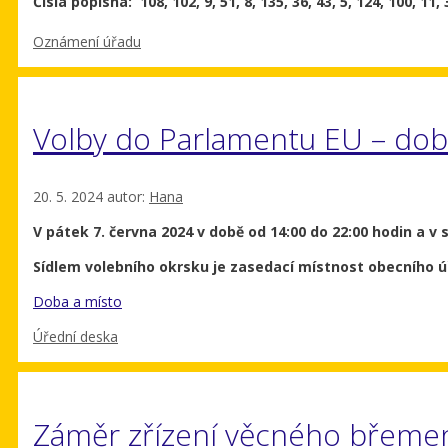
Čísla popisná:
108, 102, 9, 51, 8, 135, 36, 43, 5, 124, 100, 11,
Rubriky
Oznámení úřadu
Volby do Parlamentu EU – dob
20. 5. 2024
autor:
Hana
V pátek 7. června 2024 v době od 14:00 do 22:00 hodin
a v 
Sídlem volebního okrsku je zasedací místnost obecního ú
Doba a místo
Rubriky
Úřední deska
Záměr zřízení věcného břeme