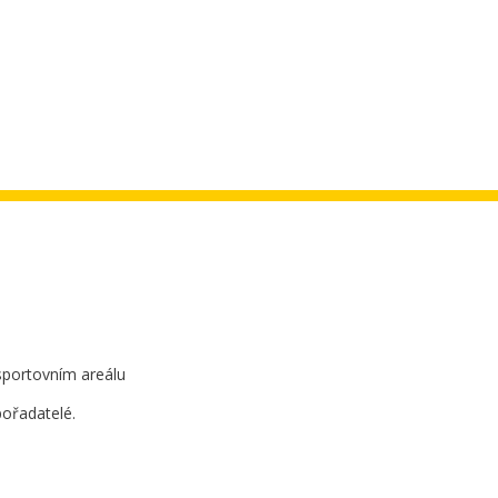
sportovním areálu
pořadatelé.