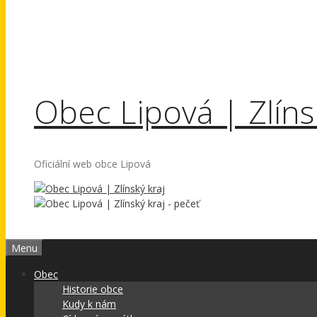
Obec Lipová | Zlíns
Oficiální web obce Lipová
Menu
Obec
Historie obce
Kudy k nám