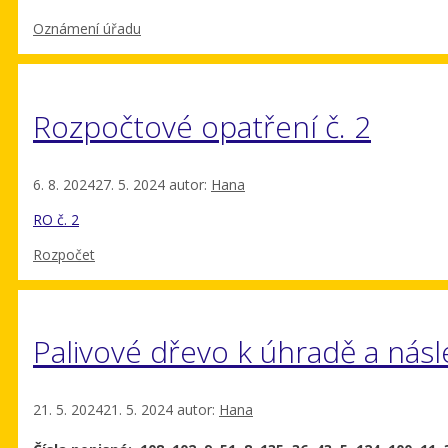
Rubriky
Oznámení úřadu
Rozpočtové opatření č. 2
6. 8. 2024
27. 5. 2024
autor:
Hana
RO č. 2
Rubriky
Rozpočet
Palivové dřevo k úhradě a ná
21. 5. 2024
21. 5. 2024
autor:
Hana