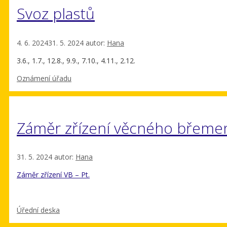
Svoz plastů
4. 6. 2024
31. 5. 2024
autor:
Hana
3.6., 1.7., 12.8., 9.9., 7.10., 4.11., 2.12.
Rubriky
Oznámení úřadu
Záměr zřízení věcného břeme
31. 5. 2024
autor:
Hana
Záměr zřízení VB – Pt.
Rubriky
Úřední deska