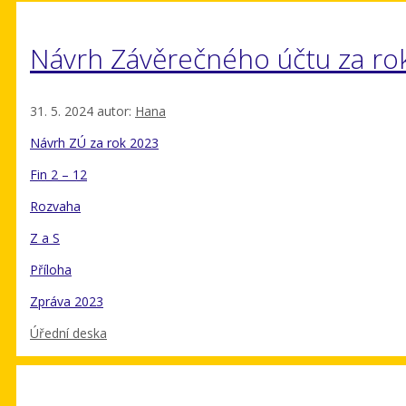
Návrh Závěrečného účtu za ro
31. 5. 2024
autor:
Hana
Návrh ZÚ za rok 2023
Fin 2 – 12
Rozvaha
Z a S
Příloha
Zpráva 2023
Rubriky
Úřední deska