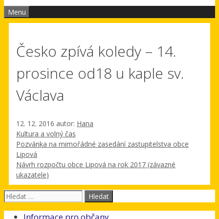
Menu
Česko zpívá koledy – 14.
prosince od18 u kaple sv.
Václava
12. 12. 2016
autor:
Hana
Rubriky
Kultura a volný čas
Pozvánka na mimořádné zasedání zastupitelstva obce
Lipová
Návrh rozpočtu obce Lipová na rok 2017 (závazné
ukazatele)
Hledat:
Informace pro občany