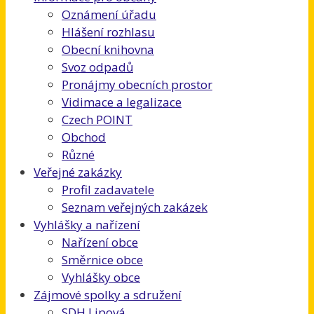
Oznámení úřadu
Hlášení rozhlasu
Obecní knihovna
Svoz odpadů
Pronájmy obecních prostor
Vidimace a legalizace
Czech POINT
Obchod
Různé
Veřejné zakázky
Profil zadavatele
Seznam veřejných zakázek
Vyhlášky a nařízení
Nařízení obce
Směrnice obce
Vyhlášky obce
Zájmové spolky a sdružení
SDH Lipová