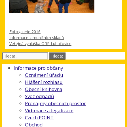
Rubriky
Fotogalerie 2016
Informace z muničních skladů
Veřejná vyhláška ORP Luhačovice
Hledat:
Informace pro občany
Oznámení úřadu
Hlášení rozhlasu
Obecní knihovna
Svoz odpadů
Pronájmy obecních prostor
Vidimace a legalizace
Czech POINT
Obchod