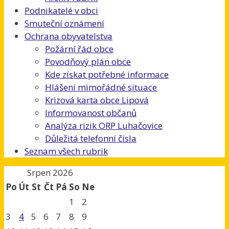
Podnikatelé v obci
Smuteční oznámení
Ochrana obyvatelstva
Požární řád obce
Povodňový plán obce
Kde získat potřebné informace
Hlášení mimořádné situace
Krizová karta obce Lipová
Informovanost občanů
Analýza rizik ORP Luhačovice
Důležitá telefonní čísla
Seznam všech rubrik
Srpen 2026
Po
Út
St
Čt
Pá
So
Ne
1
2
3
4
5
6
7
8
9