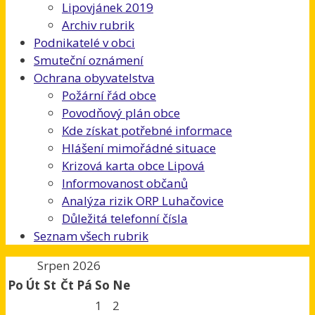
Lipovjánek 2019
Archiv rubrik
Podnikatelé v obci
Smuteční oznámení
Ochrana obyvatelstva
Požární řád obce
Povodňový plán obce
Kde získat potřebné informace
Hlášení mimořádné situace
Krizová karta obce Lipová
Informovanost občanů
Analýza rizik ORP Luhačovice
Důležitá telefonní čísla
Seznam všech rubrik
Srpen 2026
Po
Út
St
Čt
Pá
So
Ne
1
2