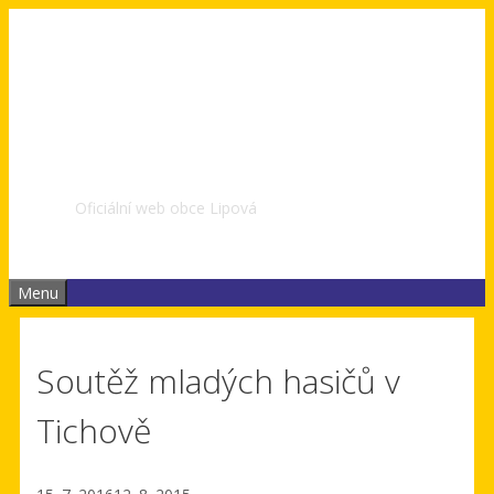
Přeskočit
na
obsah
Obec Lipová | Zlínský
kraj
Oficiální web obce Lipová
Menu
Soutěž mladých hasičů v
Tichově