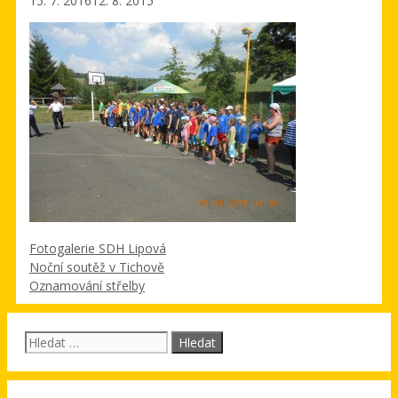
15. 7. 2016
12. 8. 2015
Rubriky
Fotogalerie SDH Lipová
Noční soutěž v Tichově
Oznamování střelby
Hledat: