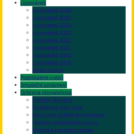
Lipovjánek
Lipovjánek 2026
Lipovjánek 2025
Lipovjánek 2024
Lipovjánek 2023
Lipovjánek 2022
Lipovjánek 2021
Lipovjánek 2020
Lipovjánek 2019
Archiv rubrik
Podnikatelé v obci
Smuteční oznámení
Ochrana obyvatelstva
Požární řád obce
Povodňový plán obce
Kde získat potřebné informace
Hlášení mimořádné situace
Krizová karta obce Lipová