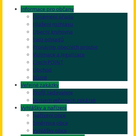
Informace pro občany
Oznámení úřadu
Hlášení rozhlasu
Obecní knihovna
Svoz odpadů
Pronájmy obecních prostor
Vidimace a legalizace
Czech POINT
Obchod
Různé
Veřejné zakázky
Profil zadavatele
Seznam veřejných zakázek
Vyhlášky a nařízení
Nařízení obce
Směrnice obce
Vyhlášky obce