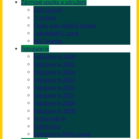
Zájmové spolky a sdružení
SDH Lipová
TJ Lipová
Český svaz včelařů Lipová
Zahrádkáři Lipová
MS Tatarka
Fotogalerie
Fotogalerie 2026
Fotogalerie 2025
Fotogalerie 2024
Fotogalerie 2023
Fotogalerie 2022
Fotogalerie 2021
Fotogalerie 2020
Fotogalerie 2019
Archiv rubrik
Pohlednice
Fotogalerie SDH Lipová