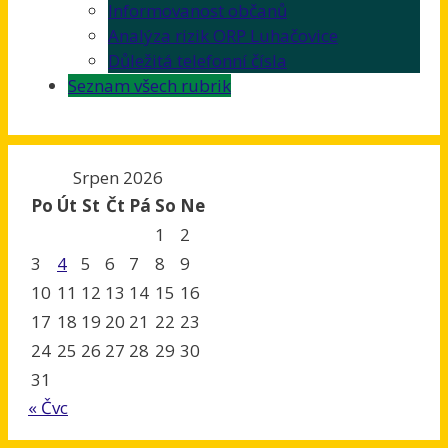
Informovanost občanů
Analýza rizik ORP Luhačovice
Důležitá telefonní čísla
Seznam všech rubrik
Srpen 2026
Po
Út
St
Čt
Pá
So
Ne
1
2
3
4
5
6
7
8
9
10
11
12
13
14
15
16
17
18
19
20
21
22
23
24
25
26
27
28
29
30
31
« Čvc