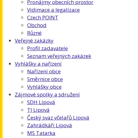
Pronájmy obecních prostor
Vidimace a legalizace
Czech POINT
Obchod
Různé
Veřejné zakázky
Profil zadavatele
Seznam veřejných zakázek
Vyhlášky a nařízení
Nařízení obce
Směrnice obce
Vyhlášky obce
Zájmové spolky a sdružení
SDH Lipová
TJ Lipová
Český svaz včelařů Lipová
Zahrádkáři Lipová
MS Tatarka