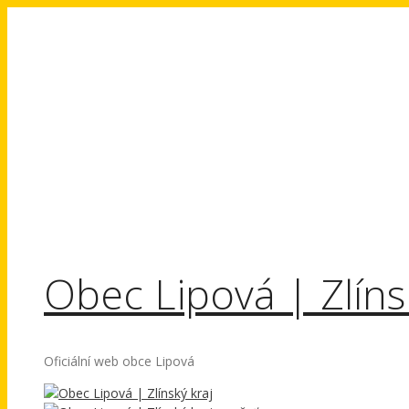
Přeskočit
na
obsah
Obec Lipová | Zlíns
Oficiální web obce Lipová