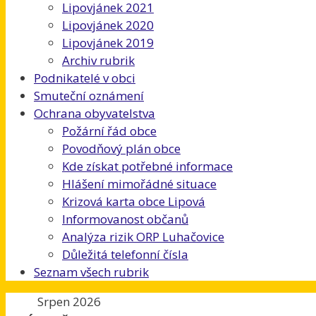
Lipovjánek 2021
Lipovjánek 2020
Lipovjánek 2019
Archiv rubrik
Podnikatelé v obci
Smuteční oznámení
Ochrana obyvatelstva
Požární řád obce
Povodňový plán obce
Kde získat potřebné informace
Hlášení mimořádné situace
Krizová karta obce Lipová
Informovanost občanů
Analýza rizik ORP Luhačovice
Důležitá telefonní čísla
Seznam všech rubrik
Srpen 2026