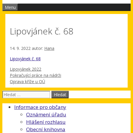
Menu
Lipovjánek č. 68
14. 9. 2022
autor:
Hana
Lipovjánek č. 68
Rubriky
Lipovjánek 2022
Pokračující práce na nádrži
Oprava kříže u OÚ
Hledat:
Informace pro občany
Oznámení úřadu
Hlášení rozhlasu
Obecní knihovna