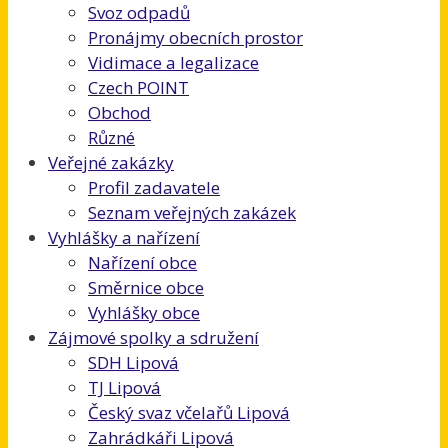
Svoz odpadů
Pronájmy obecních prostor
Vidimace a legalizace
Czech POINT
Obchod
Různé
Veřejné zakázky
Profil zadavatele
Seznam veřejných zakázek
Vyhlášky a nařízení
Nařízení obce
Směrnice obce
Vyhlášky obce
Zájmové spolky a sdružení
SDH Lipová
TJ Lipová
Český svaz včelařů Lipová
Zahrádkáři Lipová