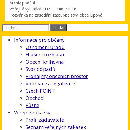
Rubriky
Archiv podání
Veřejná vyhláška KUZL 13460/2016
Pozvánka na zasedání zastupitelstva obce Lipová
Hledat:
Informace pro občany
Oznámení úřadu
Hlášení rozhlasu
Obecní knihovna
Svoz odpadů
Pronájmy obecních prostor
Vidimace a legalizace
Czech POINT
Obchod
Různé
Veřejné zakázky
Profil zadavatele
Seznam veřejných zakázek