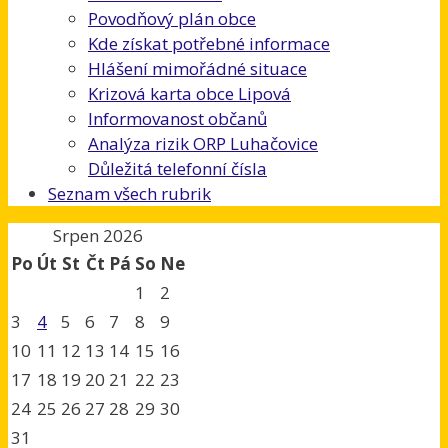
Povodňový plán obce
Kde získat potřebné informace
Hlášení mimořádné situace
Krizová karta obce Lipová
Informovanost občanů
Analýza rizik ORP Luhačovice
Důležitá telefonní čísla
Seznam všech rubrik
Srpen 2026
Po
Út
St
Čt
Pá
So
Ne
1
2
3
4
5
6
7
8
9
10
11
12
13
14
15
16
17
18
19
20
21
22
23
24
25
26
27
28
29
30
31