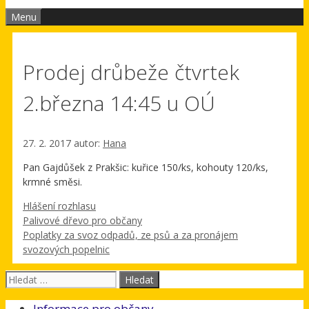
Menu
Prodej drůbeže čtvrtek
2.března 14:45 u OÚ
27. 2. 2017
autor:
Hana
Pan Gajdůšek z Prakšic: kuřice 150/ks, kohouty 120/ks,
krmné směsi.
Rubriky
Hlášení rozhlasu
Palivové dřevo pro občany
Poplatky za svoz odpadů, ze psů a za pronájem
svozových popelnic
Hledat:
Informace pro občany