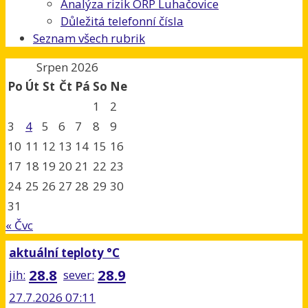
Analýza rizik ORP Luhačovice
Důležitá telefonní čísla
Seznam všech rubrik
Srpen 2026
Po
Út
St
Čt
Pá
So
Ne
1
2
3
4
5
6
7
8
9
10
11
12
13
14
15
16
17
18
19
20
21
22
23
24
25
26
27
28
29
30
31
« Čvc
aktuální teploty °C
28.8
28.9
jih:
sever:
27.7.2026 07:11