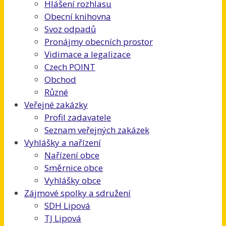
Hlášení rozhlasu
Obecní knihovna
Svoz odpadů
Pronájmy obecních prostor
Vidimace a legalizace
Czech POINT
Obchod
Různé
Veřejné zakázky
Profil zadavatele
Seznam veřejných zakázek
Vyhlášky a nařízení
Nařízení obce
Směrnice obce
Vyhlášky obce
Zájmové spolky a sdružení
SDH Lipová
TJ Lipová