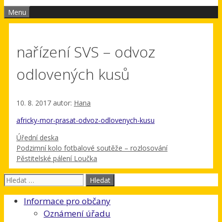
Menu
nařízení SVS – odvoz
odlovených kusů
10. 8. 2017
autor:
Hana
africky-mor-prasat-odvoz-odlovenych-kusu
Rubriky
Úřední deska
Podzimní kolo fotbalové soutěže – rozlosování
Pěstitelské pálení Loučka
Hledat:
Informace pro občany
Oznámení úřadu