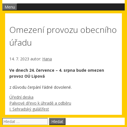
Menu
Omezení provozu obecního
úřadu
14. 7. 2023
autor:
Hana
Ve dnech 24. července – 4. srpna bude omezen
provoz OÚ Lipová
z důvodu čerpání řádné dovolené.
Rubriky
Úřední deska
Palivové dřevo k úhradě a odběru
I. Sehradský gulášfest
Hledat: