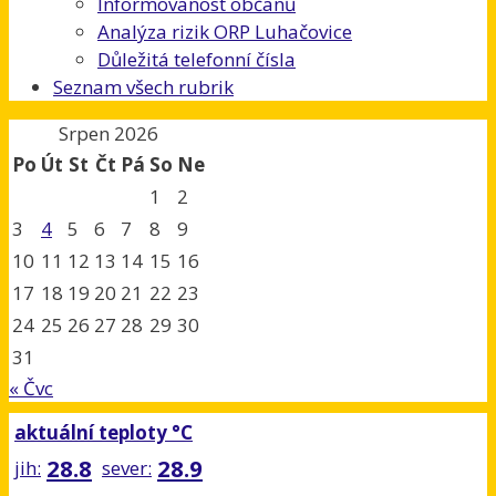
Informovanost občanů
Analýza rizik ORP Luhačovice
Důležitá telefonní čísla
Seznam všech rubrik
Srpen 2026
Po
Út
St
Čt
Pá
So
Ne
1
2
3
4
5
6
7
8
9
10
11
12
13
14
15
16
17
18
19
20
21
22
23
24
25
26
27
28
29
30
31
« Čvc
aktuální teploty °C
28.8
28.9
jih:
sever: