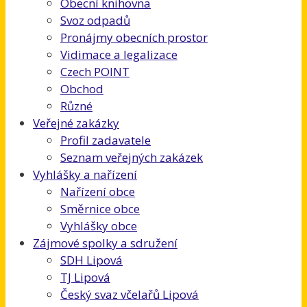
Obecní knihovna
Svoz odpadů
Pronájmy obecních prostor
Vidimace a legalizace
Czech POINT
Obchod
Různé
Veřejné zakázky
Profil zadavatele
Seznam veřejných zakázek
Vyhlášky a nařízení
Nařízení obce
Směrnice obce
Vyhlášky obce
Zájmové spolky a sdružení
SDH Lipová
TJ Lipová
Český svaz včelařů Lipová