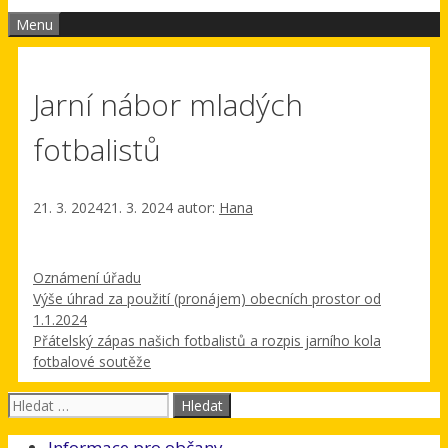
Menu
Jarní nábor mladých
fotbalistů
21. 3. 2024
21. 3. 2024
autor:
Hana
Rubriky
Oznámení úřadu
Výše úhrad za použití (pronájem) obecních prostor od
1.1.2024
Přátelský zápas našich fotbalistů a rozpis jarního kola
fotbalové soutěže
Hledat:
Informace pro občany