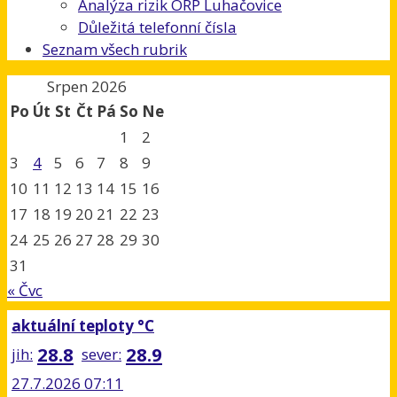
Analýza rizik ORP Luhačovice
Důležitá telefonní čísla
Seznam všech rubrik
Srpen 2026
Po
Út
St
Čt
Pá
So
Ne
1
2
3
4
5
6
7
8
9
10
11
12
13
14
15
16
17
18
19
20
21
22
23
24
25
26
27
28
29
30
31
« Čvc
aktuální teploty °C
28.8
28.9
jih:
sever:
27.7.2026 07:11