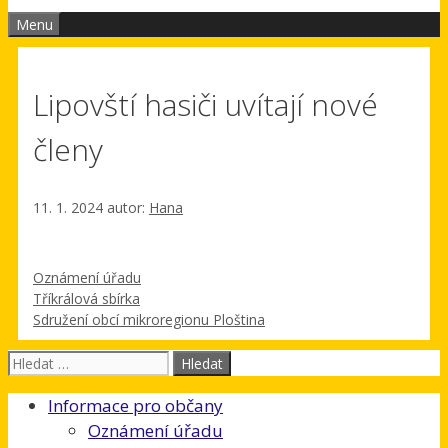
Menu
Lipovští hasiči uvítají nové
členy
11. 1. 2024
autor:
Hana
Rubriky
Oznámení úřadu
Tříkrálová sbírka
Sdružení obcí mikroregionu Ploština
Hledat:
Informace pro občany
Oznámení úřadu