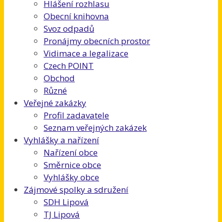
Hlášení rozhlasu
Obecní knihovna
Svoz odpadů
Pronájmy obecních prostor
Vidimace a legalizace
Czech POINT
Obchod
Různé
Veřejné zakázky
Profil zadavatele
Seznam veřejných zakázek
Vyhlášky a nařízení
Nařízení obce
Směrnice obce
Vyhlášky obce
Zájmové spolky a sdružení
SDH Lipová
TJ Lipová