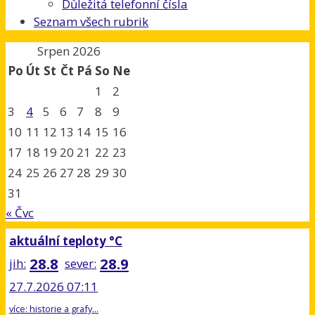
Důležitá telefonní čísla
Seznam všech rubrik
Srpen 2026
Po
Út
St
Čt
Pá
So
Ne
1
2
3
4
5
6
7
8
9
10
11
12
13
14
15
16
17
18
19
20
21
22
23
24
25
26
27
28
29
30
31
« Čvc
aktuální teploty °C
28.8
28.9
jih:
sever:
27.7.2026 07:11
více: historie a grafy...