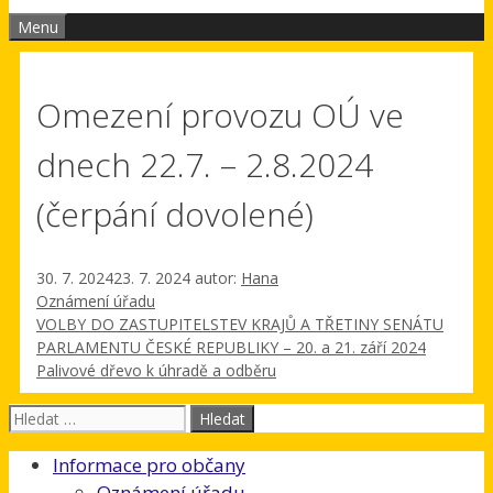
Menu
Omezení provozu OÚ ve
dnech 22.7. – 2.8.2024
(čerpání dovolené)
30. 7. 2024
23. 7. 2024
autor:
Hana
Rubriky
Oznámení úřadu
VOLBY DO ZASTUPITELSTEV KRAJŮ A TŘETINY SENÁTU
PARLAMENTU ČESKÉ REPUBLIKY – 20. a 21. září 2024
Palivové dřevo k úhradě a odběru
Hledat:
Informace pro občany
Oznámení úřadu