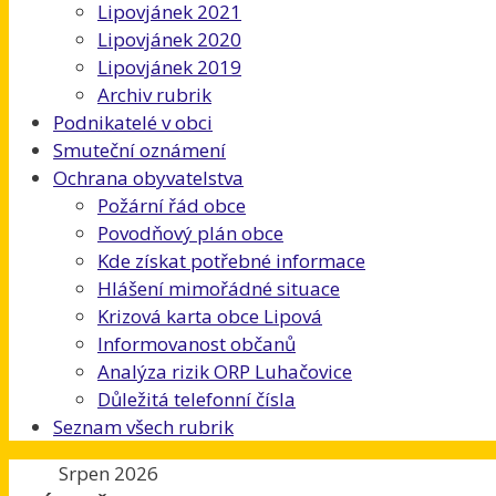
Lipovjánek 2021
Lipovjánek 2020
Lipovjánek 2019
Archiv rubrik
Podnikatelé v obci
Smuteční oznámení
Ochrana obyvatelstva
Požární řád obce
Povodňový plán obce
Kde získat potřebné informace
Hlášení mimořádné situace
Krizová karta obce Lipová
Informovanost občanů
Analýza rizik ORP Luhačovice
Důležitá telefonní čísla
Seznam všech rubrik
Srpen 2026