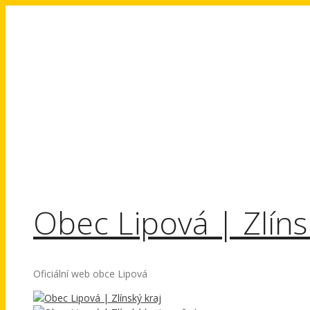
Přeskočit
na
obsah
Obec Lipová | Zlíns
Oficiální web obce Lipová