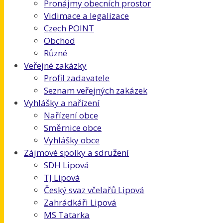
Pronájmy obecních prostor
Vidimace a legalizace
Czech POINT
Obchod
Různé
Veřejné zakázky
Profil zadavatele
Seznam veřejných zakázek
Vyhlášky a nařízení
Nařízení obce
Směrnice obce
Vyhlášky obce
Zájmové spolky a sdružení
SDH Lipová
TJ Lipová
Český svaz včelařů Lipová
Zahrádkáři Lipová
MS Tatarka