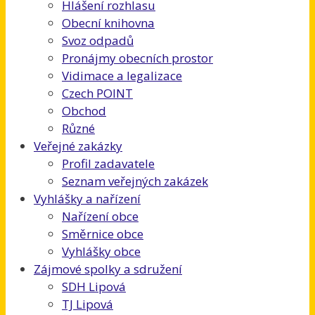
Hlášení rozhlasu
Obecní knihovna
Svoz odpadů
Pronájmy obecních prostor
Vidimace a legalizace
Czech POINT
Obchod
Různé
Veřejné zakázky
Profil zadavatele
Seznam veřejných zakázek
Vyhlášky a nařízení
Nařízení obce
Směrnice obce
Vyhlášky obce
Zájmové spolky a sdružení
SDH Lipová
TJ Lipová