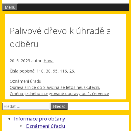
Menu
Palivové dřevo k úhradě a
odběru
20. 6. 2023
autor:
Hana
Čísla popisná:
118, 38, 95, 116, 26.
Rubriky
Oznámení úřadu
Oprava silnice do Slavičína se letos neuskuteční.
Změna jízdného integrované dopravy od 1. července
Hledat:
Informace pro občany
Oznámení úřadu