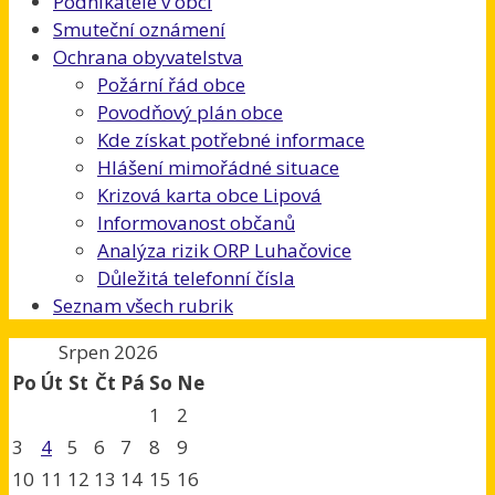
Podnikatelé v obci
Smuteční oznámení
Ochrana obyvatelstva
Požární řád obce
Povodňový plán obce
Kde získat potřebné informace
Hlášení mimořádné situace
Krizová karta obce Lipová
Informovanost občanů
Analýza rizik ORP Luhačovice
Důležitá telefonní čísla
Seznam všech rubrik
Srpen 2026
Po
Út
St
Čt
Pá
So
Ne
1
2
3
4
5
6
7
8
9
10
11
12
13
14
15
16