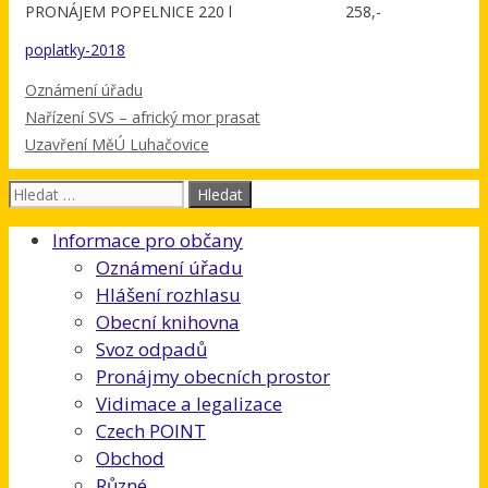
PRONÁJEM POPELNICE 220 l 258,-
poplatky-2018
Rubriky
Oznámení úřadu
Nařízení SVS – africký mor prasat
Uzavření MěÚ Luhačovice
Hledat:
Informace pro občany
Oznámení úřadu
Hlášení rozhlasu
Obecní knihovna
Svoz odpadů
Pronájmy obecních prostor
Vidimace a legalizace
Czech POINT
Obchod
Různé