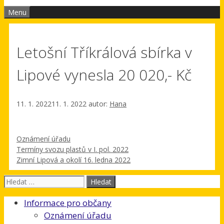
Menu
Letošní Tříkrálová sbírka v
Lipové vynesla 20 020,- Kč
11. 1. 2022
11. 1. 2022
autor:
Hana
Rubriky
Oznámení úřadu
Termíny svozu plastů v I. pol. 2022
Zimní Lipová a okolí 16. ledna 2022
Hledat:
Informace pro občany
Oznámení úřadu