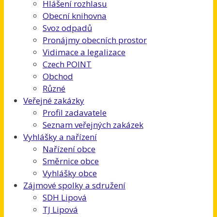
Hlášení rozhlasu
Obecní knihovna
Svoz odpadů
Pronájmy obecních prostor
Vidimace a legalizace
Czech POINT
Obchod
Různé
Veřejné zakázky
Profil zadavatele
Seznam veřejných zakázek
Vyhlášky a nařízení
Nařízení obce
Směrnice obce
Vyhlášky obce
Zájmové spolky a sdružení
SDH Lipová
TJ Lipová