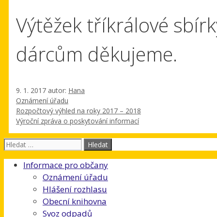
Výtěžek tříkrálové sbírk
dárcům děkujeme.
9. 1. 2017
autor:
Hana
Rubriky
Oznámení úřadu
Rozpočtový výhled na roky 2017 – 2018
Výroční zpráva o poskytování informací
Hledat:
Informace pro občany
Oznámení úřadu
Hlášení rozhlasu
Obecní knihovna
Svoz odpadů