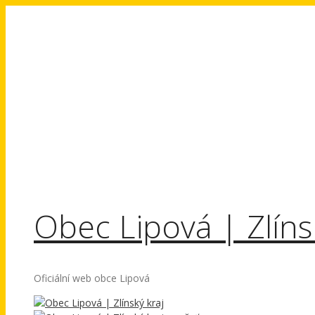
Přeskočit
na
obsah
Obec Lipová | Zlíns
Oficiální web obce Lipová