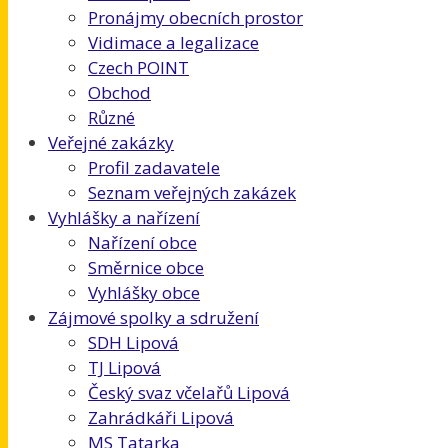
Pronájmy obecních prostor
Vidimace a legalizace
Czech POINT
Obchod
Různé
Veřejné zakázky
Profil zadavatele
Seznam veřejných zakázek
Vyhlášky a nařízení
Nařízení obce
Směrnice obce
Vyhlášky obce
Zájmové spolky a sdružení
SDH Lipová
TJ Lipová
Český svaz včelařů Lipová
Zahrádkáři Lipová
MS Tatarka