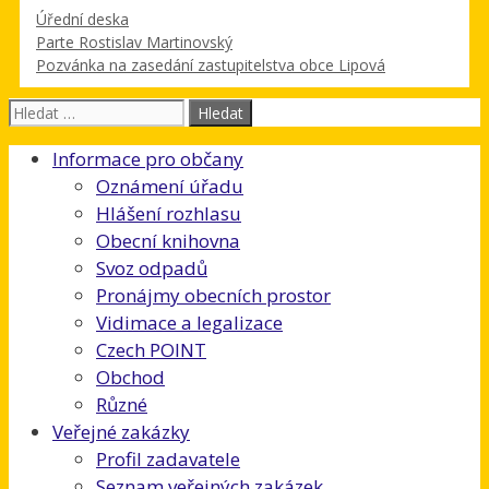
Rubriky
Úřední deska
Parte Rostislav Martinovský
Pozvánka na zasedání zastupitelstva obce Lipová
Hledat:
Informace pro občany
Oznámení úřadu
Hlášení rozhlasu
Obecní knihovna
Svoz odpadů
Pronájmy obecních prostor
Vidimace a legalizace
Czech POINT
Obchod
Různé
Veřejné zakázky
Profil zadavatele
Seznam veřejných zakázek