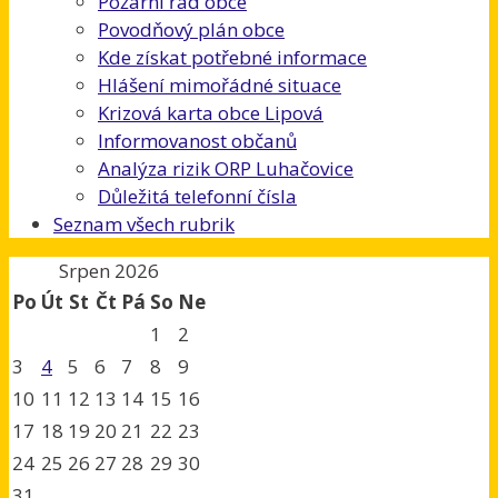
Požární řád obce
Povodňový plán obce
Kde získat potřebné informace
Hlášení mimořádné situace
Krizová karta obce Lipová
Informovanost občanů
Analýza rizik ORP Luhačovice
Důležitá telefonní čísla
Seznam všech rubrik
Srpen 2026
Po
Út
St
Čt
Pá
So
Ne
1
2
3
4
5
6
7
8
9
10
11
12
13
14
15
16
17
18
19
20
21
22
23
24
25
26
27
28
29
30
31