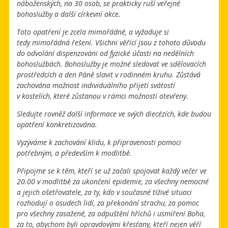
náboženských, na 30 osob, se prakticky ruší veřejné
bohoslužby a další církevní akce.
Toto opatření je zcela mimořádné, a vyžaduje si
tedy mimořádná řešení. Všichni věřící jsou z tohoto důvodu
do odvolání dispenzováni od fyzické účasti na nedělních
bohoslužbách. Bohoslužby je možné sledovat ve sdělovacích
prostředcích a den Páně slavit v rodinném kruhu. Zůstává
zachována možnost individuálního přijetí svátostí
v kostelích, které zůstanou v rámci možností otevřeny.
Sledujte rovněž další informace ve svých diecézích, kde budou
opatření konkretizována.
Vyzýváme k zachování klidu, k připravenosti pomoci
potřebným, a především k modlitbě.
Připojme se k těm, kteří se už začali spojovat každý večer ve
20.00 v modlitbě za ukončení epidemie, za všechny nemocné
a jejich ošetřovatele, za ty, kdo v současné tíživé situaci
rozhodují o osudech lidí, za překonání strachu, za pomoc
pro všechny zasažené, za odpuštění hříchů i usmíření Boha,
za to, abychom byli opravdovými křesťany, kteří nejen věří