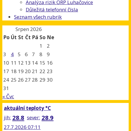
Analýza rizik ORP Luhačovice
Důležitá telefonní čísla
Seznam všech rubrik
Srpen 2026
Po
Út
St
Čt
Pá
So
Ne
1
2
3
4
5
6
7
8
9
10
11
12
13
14
15
16
17
18
19
20
21
22
23
24
25
26
27
28
29
30
31
« Čvc
aktuální teploty °C
28.8
28.9
jih:
sever:
27.7.2026 07:11