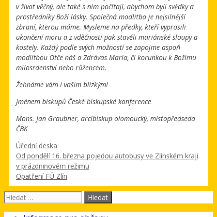
v život věčný, ale také s ním počítají, abychom byli svědky a
prostředníky Boží lásky. Společná modlitba je nejsilnější
zbraní, kterou máme. Mysleme na předky, kteří vyprosili
ukončení moru a z vděčnosti pak stavěli mariánské sloupy a
kostely. Každý podle svých možností se zapojme aspoň
modlitbou Otče náš a Zdrávas Maria, či korunkou k Božímu
milosrdenství nebo růžencem.
Žehnáme vám i vašim blízkým!
Jménem biskupů České biskupské konference
Mons. Jan Graubner, arcibiskup olomoucký, místopředseda
ČBK
Rubriky
Úřední deska
Od pondělí 16. března pojedou autobusy ve Zlínském kraji
v prázdninovém režimu
Opatření FÚ Zlín
Hledat: