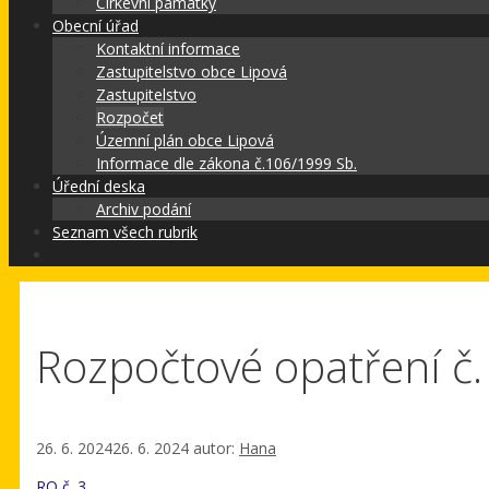
Církevní památky
Obecní úřad
Kontaktní informace
Zastupitelstvo obce Lipová
Zastupitelstvo
Rozpočet
Územní plán obce Lipová
Informace dle zákona č.106/1999 Sb.
Úřední deska
Archiv podání
Seznam všech rubrik
Rozpočtové opatření č.
26. 6. 2024
26. 6. 2024
autor:
Hana
RO č. 3