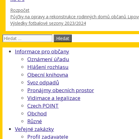
Rubriky
Rozpočet
Půjčky na opravy a rekonstrukce rodinných domů občanů Lipové
Výsledky fotbalové sezony 2023/2024
Hledat:
Informace pro občany
Oznámení úřadu
Hlášení rozhlasu
Obecní knihovna
Svoz odpadů
Pronájmy obecních prostor
Vidimace a legalizace
Czech POINT
Obchod
Různé
Veřejné zakázky
Profil zadavatele