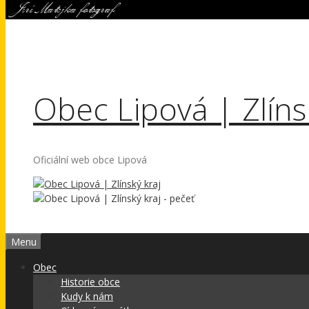
Obec Lipová | Zlíns
Oficiální web obce Lipová
Menu
Obec
Historie obce
Kudy k nám