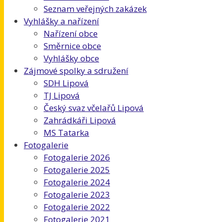
Seznam veřejných zakázek
Vyhlášky a nařízení
Nařízení obce
Směrnice obce
Vyhlášky obce
Zájmové spolky a sdružení
SDH Lipová
TJ Lipová
Český svaz včelařů Lipová
Zahrádkáři Lipová
MS Tatarka
Fotogalerie
Fotogalerie 2026
Fotogalerie 2025
Fotogalerie 2024
Fotogalerie 2023
Fotogalerie 2022
Fotogalerie 2021