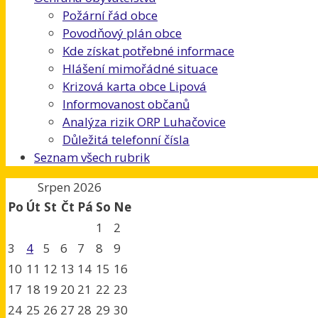
Požární řád obce
Povodňový plán obce
Kde získat potřebné informace
Hlášení mimořádné situace
Krizová karta obce Lipová
Informovanost občanů
Analýza rizik ORP Luhačovice
Důležitá telefonní čísla
Seznam všech rubrik
Srpen 2026
Po
Út
St
Čt
Pá
So
Ne
1
2
3
4
5
6
7
8
9
10
11
12
13
14
15
16
17
18
19
20
21
22
23
24
25
26
27
28
29
30