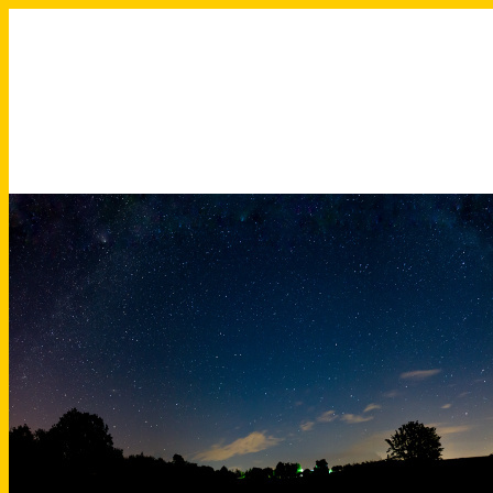
Přeskočit
na
obsah