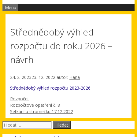
Menu
Střednědobý výhled
rozpočtu do roku 2026 –
návrh
24. 2. 2023
23. 12. 2022
autor:
Hana
Střednědobý výhled rozpočtu 2023-2026
Rubriky
Rozpočet
Rozpočtové opatření č. 8
Setkání u stromečku 17.12.2022
Hledat: