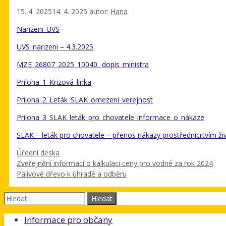
15. 4. 2025
14. 4. 2025
autor:
Hana
Narizeni_UVS
UVS_narizeni – 4.3.2025
MZE_26807_2025_10040._dopis_ministra
Priloha_1_Krizová_linka
Priloha_2_Leták_SLAK_omezeni_verejnost
Priloha_3_SLAK_leták_pro_chovatele_informace_o_nákaze
SLAK – leták pro chovatele – přenos nákazy prostřednicrtvím ž
Rubriky
Úřední deska
Zveřejnění informací o kalkulaci ceny pro vodné za rok 2024
Palivové dřevo k úhradě a odběru
Hledat:
Informace pro občany