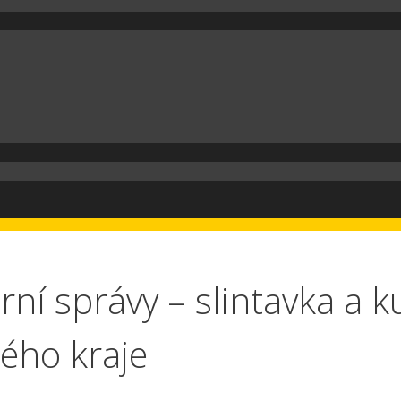
ární správy – slintavka a 
ého kraje