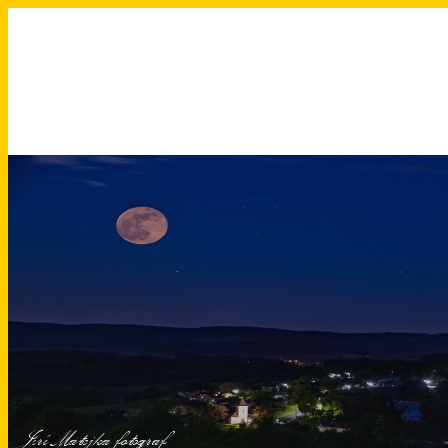
Přeskočit
na
obsah