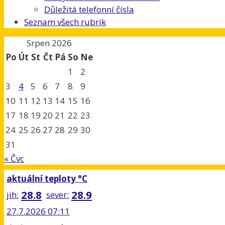
Důležitá telefonní čísla
Seznam všech rubrik
Srpen 2026
Po
Út
St
Čt
Pá
So
Ne
1
2
3
4
5
6
7
8
9
10
11
12
13
14
15
16
17
18
19
20
21
22
23
24
25
26
27
28
29
30
31
« Čvc
aktuální teploty °C
28.8
28.9
jih:
sever:
27.7.2026 07:11