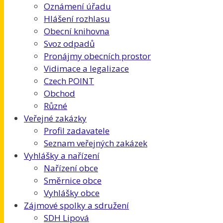
Oznámení úřadu
Hlášení rozhlasu
Obecní knihovna
Svoz odpadů
Pronájmy obecních prostor
Vidimace a legalizace
Czech POINT
Obchod
Různé
Veřejné zakázky
Profil zadavatele
Seznam veřejných zakázek
Vyhlášky a nařízení
Nařízení obce
Směrnice obce
Vyhlášky obce
Zájmové spolky a sdružení
SDH Lipová