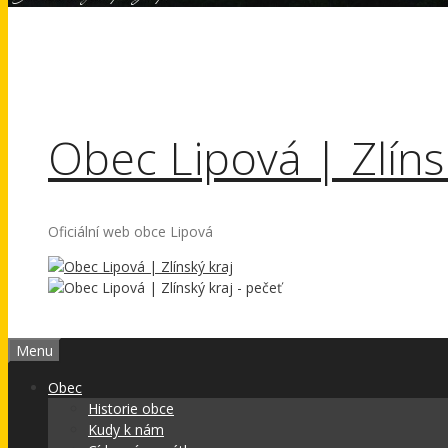
Obec Lipová | Zlíns
Oficiální web obce Lipová
Menu
Obec
Historie obce
Kudy k nám