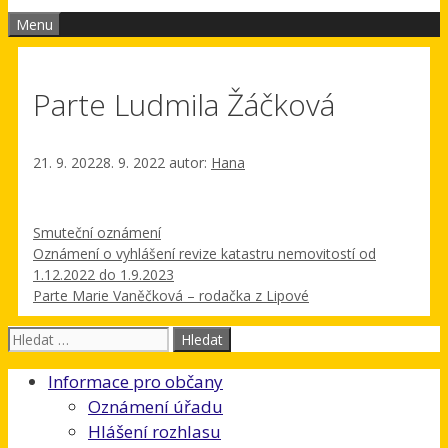
Menu
Parte Ludmila Žáčková
21. 9. 2022
8. 9. 2022
autor:
Hana
Rubriky
Smuteční oznámení
Oznámení o vyhlášení revize katastru nemovitostí od
1.12.2022 do 1.9.2023
Parte Marie Vaněčková – rodačka z Lipové
Hledat:
Informace pro občany
Oznámení úřadu
Hlášení rozhlasu