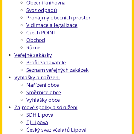
Obecní knihovna
Svoz odpadů
Pronájmy obecních prostor
Vidimace a legalizace
Czech POINT
Obchod
Různé
Veřejné zakázky
Profil zadavatele
Seznam veřejných zakázek
Vyhlášky a nařízení
Nařízení obce
Směrnice obce
Vyhlášky obce
Zájmové spolky a sdružení
SDH Lipová
TJ Lipová
Český svaz včelařů Lipová