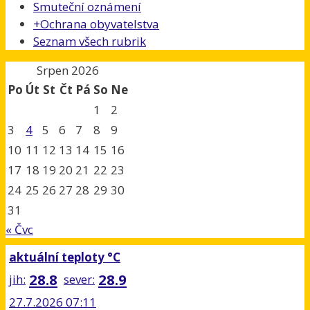
Smuteční oznámení
+
Ochrana obyvatelstva
Seznam všech rubrik
Srpen 2026
Po
Út
St
Čt
Pá
So
Ne
1
2
3
4
5
6
7
8
9
10
11
12
13
14
15
16
17
18
19
20
21
22
23
24
25
26
27
28
29
30
31
« Čvc
aktuální teploty °C
28.8
28.9
jih:
sever:
27.7.2026 07:11