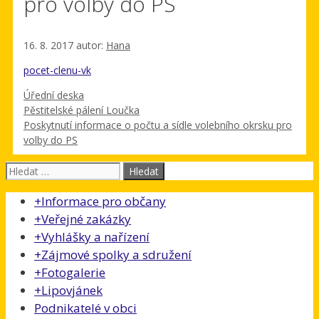
pro volby do PS
16. 8. 2017
autor:
Hana
pocet-clenu-vk
Rubriky
Úřední deska
Pěstitelské pálení Loučka
Poskytnutí informace o počtu a sídle volebního okrsku pro
volby do PS
Hledat:
+
Informace pro občany
+
Veřejné zakázky
+
Vyhlášky a nařízení
+
Zájmové spolky a sdružení
+
Fotogalerie
+
Lipovjánek
Podnikatelé v obci