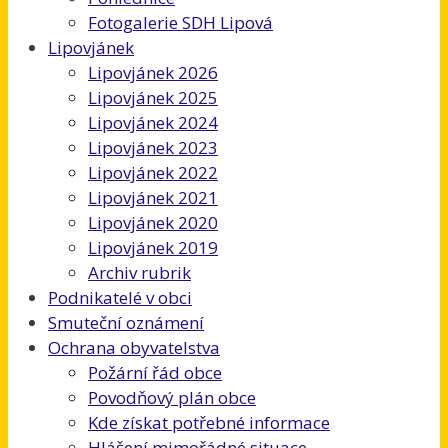
Fotogalerie SDH Lipová
Lipovjánek
Lipovjánek 2026
Lipovjánek 2025
Lipovjánek 2024
Lipovjánek 2023
Lipovjánek 2022
Lipovjánek 2021
Lipovjánek 2020
Lipovjánek 2019
Archiv rubrik
Podnikatelé v obci
Smuteční oznámení
Ochrana obyvatelstva
Požární řád obce
Povodňový plán obce
Kde získat potřebné informace
Hlášení mimořádné situace