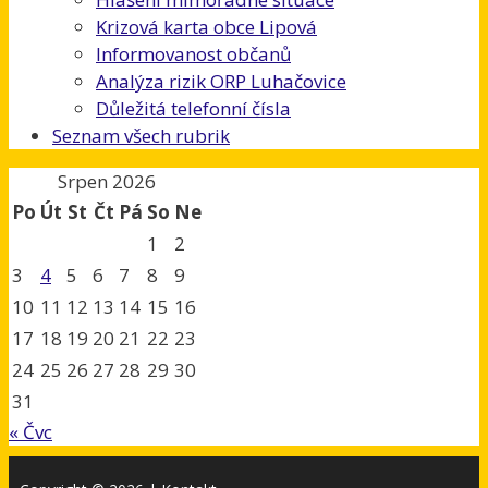
Krizová karta obce Lipová
Informovanost občanů
Analýza rizik ORP Luhačovice
Důležitá telefonní čísla
Seznam všech rubrik
Srpen 2026
Po
Út
St
Čt
Pá
So
Ne
1
2
3
4
5
6
7
8
9
10
11
12
13
14
15
16
17
18
19
20
21
22
23
24
25
26
27
28
29
30
31
« Čvc