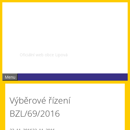
Přeskočit
na
obsah
Obec Lipová | Zlínský
kraj
Oficiální web obce Lipová
Menu
Výběrové řízení
BZL/69/2016