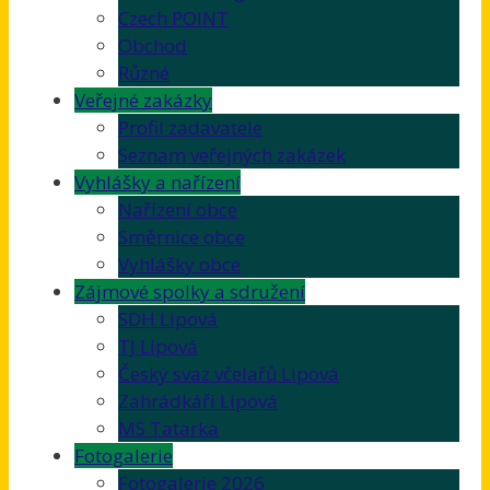
Czech POINT
Obchod
Různé
Veřejné zakázky
Profil zadavatele
Seznam veřejných zakázek
Vyhlášky a nařízení
Nařízení obce
Směrnice obce
Vyhlášky obce
Zájmové spolky a sdružení
SDH Lipová
TJ Lipová
Český svaz včelařů Lipová
Zahrádkáři Lipová
MS Tatarka
Fotogalerie
Fotogalerie 2026