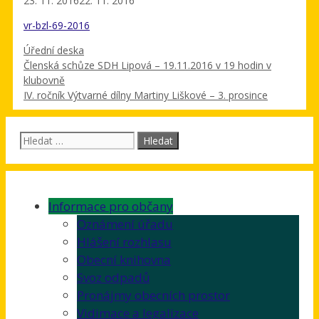
23. 11. 2016
22. 11. 2016
vr-bzl-69-2016
Rubriky
Úřední deska
Členská schůze SDH Lipová – 19.11.2016 v 19 hodin v
klubovně
IV. ročník Výtvarné dílny Martiny Liškové – 3. prosince
Hledat:
Informace pro občany
Oznámení úřadu
Hlášení rozhlasu
Obecní knihovna
Svoz odpadů
Pronájmy obecních prostor
Vidimace a legalizace