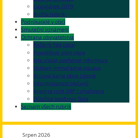
Lipovjánek 2019
Archiv rubrik
Podnikatelé v obci
Smuteční oznámení
Ochrana obyvatelstva
Požární řád obce
Povodňový plán obce
Kde získat potřebné informace
Hlášení mimořádné situace
Krizová karta obce Lipová
Informovanost občanů
Analýza rizik ORP Luhačovice
Důležitá telefonní čísla
Seznam všech rubrik
Srpen 2026