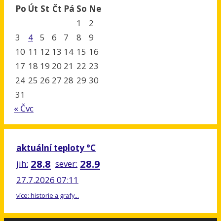
Po
Út
St
Čt
Pá
So
Ne
1
2
3
4
5
6
7
8
9
10
11
12
13
14
15
16
17
18
19
20
21
22
23
24
25
26
27
28
29
30
31
« Čvc
aktuální teploty °C
28.8
28.9
jih:
sever:
27.7.2026 07:11
více: historie a grafy...