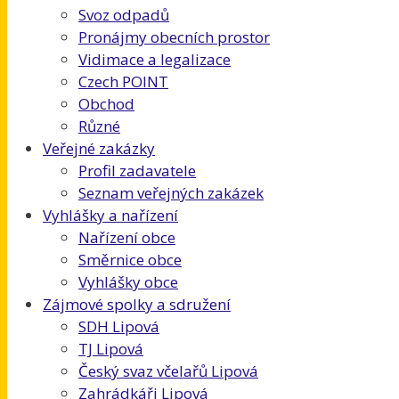
Svoz odpadů
Pronájmy obecních prostor
Vidimace a legalizace
Czech POINT
Obchod
Různé
Veřejné zakázky
Profil zadavatele
Seznam veřejných zakázek
Vyhlášky a nařízení
Nařízení obce
Směrnice obce
Vyhlášky obce
Zájmové spolky a sdružení
SDH Lipová
TJ Lipová
Český svaz včelařů Lipová
Zahrádkáři Lipová