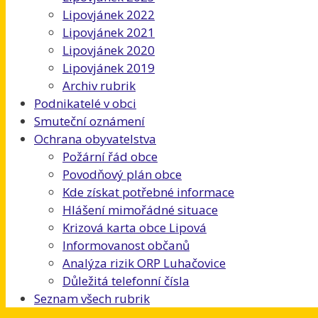
Lipovjánek 2022
Lipovjánek 2021
Lipovjánek 2020
Lipovjánek 2019
Archiv rubrik
Podnikatelé v obci
Smuteční oznámení
Ochrana obyvatelstva
Požární řád obce
Povodňový plán obce
Kde získat potřebné informace
Hlášení mimořádné situace
Krizová karta obce Lipová
Informovanost občanů
Analýza rizik ORP Luhačovice
Důležitá telefonní čísla
Seznam všech rubrik