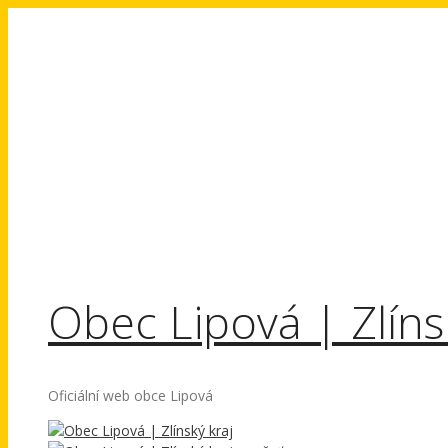
Přeskočit
na
obsah
Obec Lipová | Zlíns
Oficiální web obce Lipová