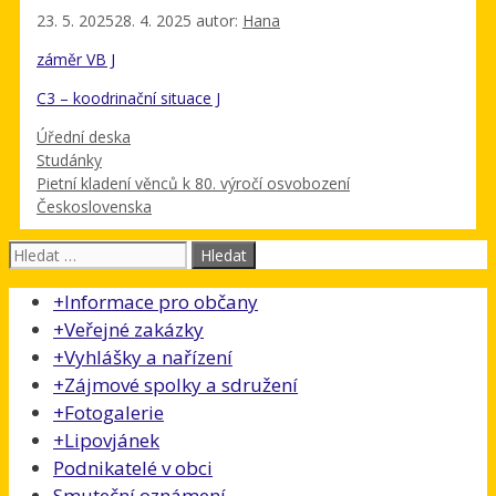
23. 5. 2025
28. 4. 2025
autor:
Hana
záměr VB J
C3 – koodrinační situace J
Rubriky
Úřední deska
Studánky
Pietní kladení věnců k 80. výročí osvobození
Československa
Hledat:
+
Informace pro občany
+
Veřejné zakázky
+
Vyhlášky a nařízení
+
Zájmové spolky a sdružení
+
Fotogalerie
+
Lipovjánek
Podnikatelé v obci
Smuteční oznámení