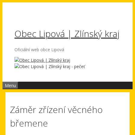
Přeskočit
na
obsah
Obec Lipová | Zlínský kraj
Oficiální web obce Lipová
Menu
Záměr zřízení věcného
břemene