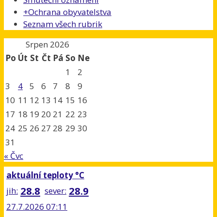
+
Ochrana obyvatelstva
Seznam všech rubrik
Srpen 2026
Po
Út
St
Čt
Pá
So
Ne
1
2
3
4
5
6
7
8
9
10
11
12
13
14
15
16
17
18
19
20
21
22
23
24
25
26
27
28
29
30
31
« Čvc
aktuální teploty °C
28.8
28.9
jih:
sever:
27.7.2026 07:11