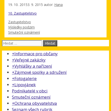
19. 10. 2015
3. 9. 2015
autor:
Hana
10. Zastupitelstvo
Rubriky
Zastupitelstvo
Výsledky podzim
Smuteční oznámení
Hledat:
+
Informace pro občany
+
Veřejné zakázky
+
Vyhlášky a nařízení
+
Zájmové spolky a sdružení
+
Fotogalerie
+
Lipovjánek
Podnikatelé v obci
Smuteční oznámení
+
Ochrana obyvatelstva
Seznam všech rubrik