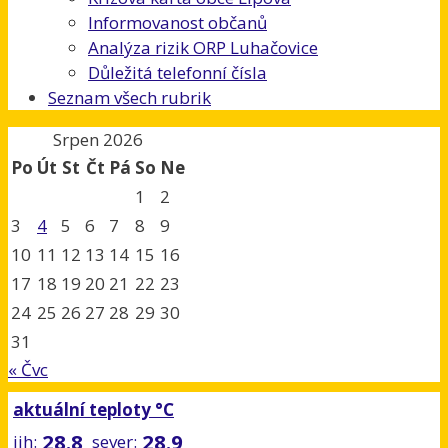
Informovanost občanů
Analýza rizik ORP Luhačovice
Důležitá telefonní čísla
Seznam všech rubrik
Srpen 2026
Po
Út
St
Čt
Pá
So
Ne
1
2
3
4
5
6
7
8
9
10
11
12
13
14
15
16
17
18
19
20
21
22
23
24
25
26
27
28
29
30
31
« Čvc
aktuální teploty °C
28.8
28.9
jih:
sever: