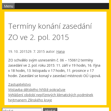
Menu
Termíny konání zasedání
ZO ve 2. pol. 2015
19. 10. 2015
29. 7. 2015
autor:
Hana
ZO schválilo svým usnesením č. 06 – 150612 termíny
zasedání ve 2. pol. roku 2015: 11. září v 19 hodin, 16. října
v 18 hodin, 13. listopadu v 17 hodin, 11. prosince v 17
hodin. Zasedání se konají v zasedací místnosti OÚ Lipová.
Rubriky
Zastupitelstvo
Výstavba dětského hřiště pokračuje
Vyhlášení období nepříznivých klimatických podmínek
hejtmanem Zlínského kraje
Hledat: