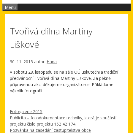
Menu
Tvořivá dílna Martiny
Liškové
30. 11. 2015
autor:
Hana
V sobotu 28. listopadu se na sále OÚ uskutečnila tradiční
předvánoční Tvořivá dílna Martiny Liškové. Za pěkně
připravenou akci děkujeme organizátorce. Přikládáme
několik fotografií.
Rubriky
Fotogalerie 2015
Publicita – fotodokumentace techniky, která je součástí
projektu číslo projektu 152 42 174.
Pozvánka na zasedání zastupitelstva obce