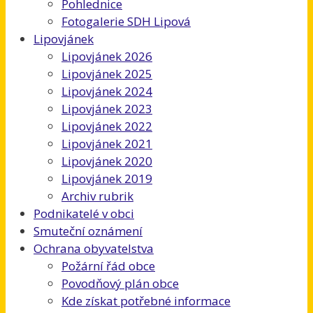
Pohlednice
Fotogalerie SDH Lipová
Lipovjánek
Lipovjánek 2026
Lipovjánek 2025
Lipovjánek 2024
Lipovjánek 2023
Lipovjánek 2022
Lipovjánek 2021
Lipovjánek 2020
Lipovjánek 2019
Archiv rubrik
Podnikatelé v obci
Smuteční oznámení
Ochrana obyvatelstva
Požární řád obce
Povodňový plán obce
Kde získat potřebné informace