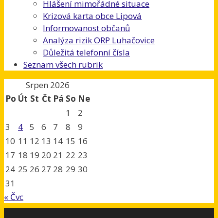
Hlášení mimořádné situace
Krizová karta obce Lipová
Informovanost občanů
Analýza rizik ORP Luhačovice
Důležitá telefonní čísla
Seznam všech rubrik
Srpen 2026
Po
Út
St
Čt
Pá
So
Ne
1
2
3
4
5
6
7
8
9
10
11
12
13
14
15
16
17
18
19
20
21
22
23
24
25
26
27
28
29
30
31
« Čvc