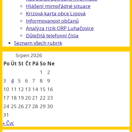
Hlášení mimořádné situace
Krizová karta obce Lipová
Informovanost občanů
Analýza rizik ORP Luhačovice
Důležitá telefonní čísla
Seznam všech rubrik
Srpen 2026
Po
Út
St
Čt
Pá
So
Ne
1
2
3
4
5
6
7
8
9
10
11
12
13
14
15
16
17
18
19
20
21
22
23
24
25
26
27
28
29
30
31
« Čvc