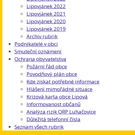
Lipovjánek 2022
Lipovjánek 2021
Lipovjánek 2020
Lipovjánek 2019
Archiv rubrik
Podnikatelé v obci
Smuteční oznámení
Ochrana obyvatelstva
Požární řád obce
Povodňový plán obce
Kde získat potřebné informace
Hlášení mimořádné situace
Krizová karta obce Lipová
Informovanost občanů
Analýza rizik ORP Luhačovice
Důležitá telefonní čísla
Seznam všech rubrik