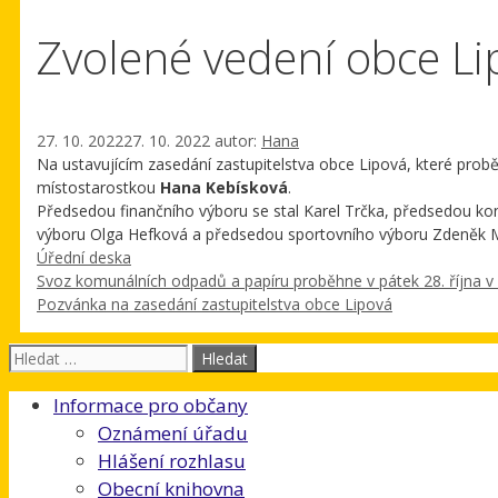
Zvolené vedení obce Li
27. 10. 2022
27. 10. 2022
autor:
Hana
Na ustavujícím zasedání zastupitelstva obce Lipová, které probě
místostarostkou
Hana Kebísková
.
Předsedou finančního výboru se stal Karel Trčka, předsedou kon
výboru Olga Hefková a předsedou sportovního výboru Zdeněk M
Rubriky
Úřední deska
Svoz komunálních odpadů a papíru proběhne v pátek 28. října v 
Pozvánka na zasedání zastupitelstva obce Lipová
Hledat:
Informace pro občany
Oznámení úřadu
Hlášení rozhlasu
Obecní knihovna