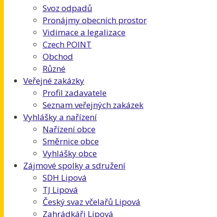
Svoz odpadů
Pronájmy obecních prostor
Vidimace a legalizace
Czech POINT
Obchod
Různé
Veřejné zakázky
Profil zadavatele
Seznam veřejných zakázek
Vyhlášky a nařízení
Nařízení obce
Směrnice obce
Vyhlášky obce
Zájmové spolky a sdružení
SDH Lipová
TJ Lipová
Český svaz včelařů Lipová
Zahrádkáři Lipová