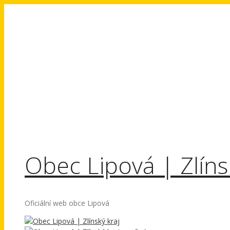
Přeskočit
na
obsah
Obec Lipová | Zlíns
Oficiální web obce Lipová