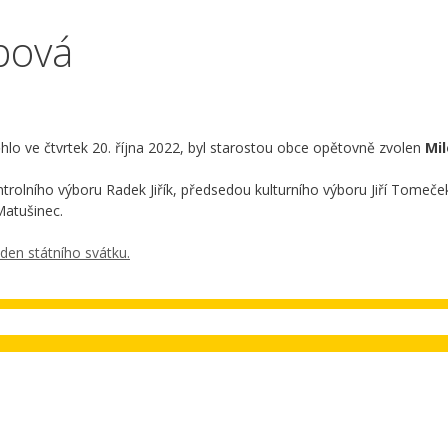
pová
hlo ve čtvrtek 20. října 2022, byl starostou obce opětovně zvolen
Mil
trolního výboru Radek Jiřík, předsedou kulturního výboru Jiří Tomeče
atušinec.
den státního svátku.