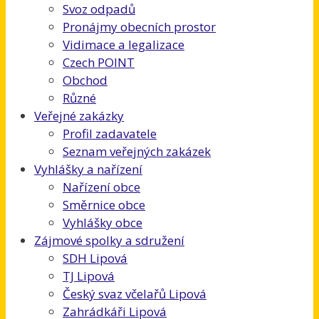
Svoz odpadů
Pronájmy obecních prostor
Vidimace a legalizace
Czech POINT
Obchod
Různé
Veřejné zakázky
Profil zadavatele
Seznam veřejných zakázek
Vyhlášky a nařízení
Nařízení obce
Směrnice obce
Vyhlášky obce
Zájmové spolky a sdružení
SDH Lipová
TJ Lipová
Český svaz včelařů Lipová
Zahrádkáři Lipová