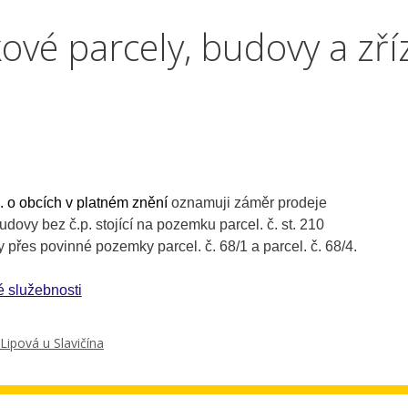
vé parcely, budovy a zří
i
 o obcích v platném 
znění
 oznamuji záměr prodeje 

ovy bez č.p. stojící na pozemku parcel. č. st. 210 

přes povinné pozemky parcel. č. 68/1 a parcel. č. 68/4.

 služebnosti
Lipová u Slavičína