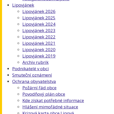
Lipovjánek
Lipovjánek 2026
Lipovjánek 2025
Lipovjánek 2024
Lipovjánek 2023
Lipovjánek 2022
Lipovjánek 2021
Lipovjánek 2020
Lipovjánek 2019
Archiv rubrik
Podnikatelé v obci
Smuteční oznámení
Ochrana obyvatelstva
Požární řád obce
Povodňový plán obce
Kde získat potřebné informace
Hlášení mimořádné situace
Krizová karta obce Lipová