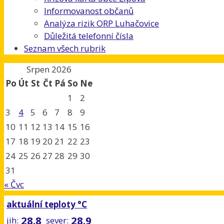
Informovanost občanů
Analýza rizik ORP Luhačovice
Důležitá telefonní čísla
Seznam všech rubrik
Srpen 2026
Po
Út
St
Čt
Pá
So
Ne
1
2
3
4
5
6
7
8
9
10
11
12
13
14
15
16
17
18
19
20
21
22
23
24
25
26
27
28
29
30
31
« Čvc
aktuální teploty °C
28.8
28.9
jih:
sever: