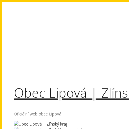
Přeskočit
na
obsah
Obec Lipová | Zlíns
Oficiální web obce Lipová