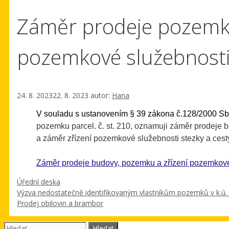
Záměr prodeje pozemko
pozemkové služebnost
24. 8. 2023
22. 8. 2023
autor:
Hana
V souladu s ustanovením § 39 zákona č.128/2000 Sb.
pozemku parcel. č. st. 210, oznamuji záměr prodeje bud
a záměr zřízení pozemkové služebnosti stezky a cesty 
Záměr prodeje budovy, pozemku a zřízení pozemkové
Rubriky
Úřední deska
Výzva nedostatečně identifikovaným vlastníkům pozemků v k.ú. 
Prodej obilovin a brambor
Hledat: