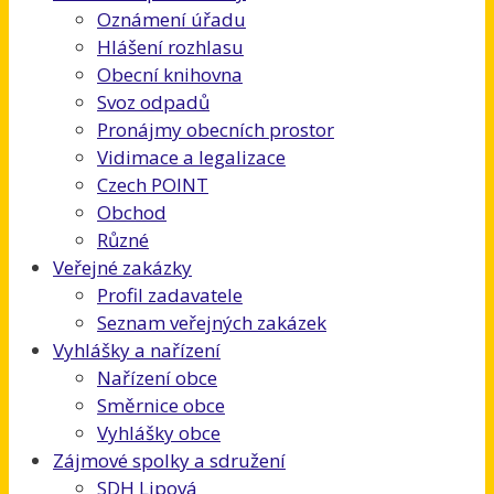
Oznámení úřadu
Hlášení rozhlasu
Obecní knihovna
Svoz odpadů
Pronájmy obecních prostor
Vidimace a legalizace
Czech POINT
Obchod
Různé
Veřejné zakázky
Profil zadavatele
Seznam veřejných zakázek
Vyhlášky a nařízení
Nařízení obce
Směrnice obce
Vyhlášky obce
Zájmové spolky a sdružení
SDH Lipová