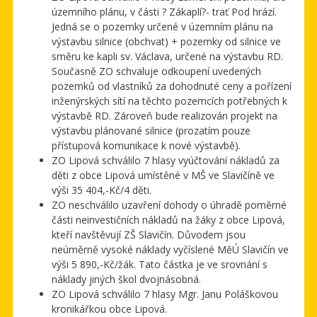
územního plánu, v části ? Zákaplí?- trať Pod hrází.
Jedná se o pozemky určené v územním plánu na
výstavbu silnice (obchvat) + pozemky od silnice ve
směru ke kapli sv. Václava, určené na výstavbu RD.
Současně ZO schvaluje odkoupení uvedených
pozemků od vlastníků za dohodnuté ceny a pořízení
inženýrských sítí na těchto pozemcích potřebných k
výstavbě RD. Zároveň bude realizován projekt na
výstavbu plánované silnice (prozatím pouze
přístupová komunikace k nové výstavbě).
ZO Lipová schválilo 7 hlasy vyúčtování nákladů za
děti z obce Lipová umístěné v MŠ ve Slavičíně ve
výši 35 404,-Kč/4 děti.
ZO neschválilo uzavření dohody o úhradě poměrné
části neinvestičních nákladů na žáky z obce Lipová,
kteří navštěvují ZŠ Slavičín. Důvodem jsou
neúměrně vysoké náklady vyčíslené MěÚ Slavičín ve
výši 5 890,-Kč/žák. Tato částka je ve srovnání s
náklady jiných škol dvojnásobná.
ZO Lipová schválilo 7 hlasy Mgr. Janu Poláškovou
kronikářkou obce Lipová.