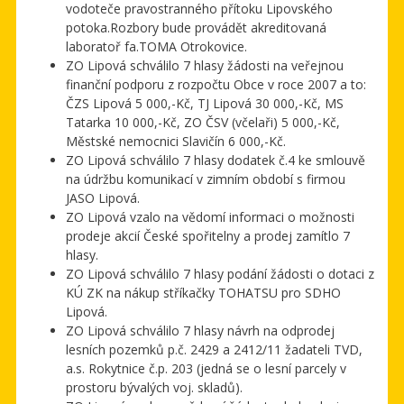
vodoteče pravostranného přítoku Lipovského
potoka.Rozbory bude provádět akreditovaná
laboratoř fa.TOMA Otrokovice.
ZO Lipová schválilo 7 hlasy žádosti na veřejnou
finanční podporu z rozpočtu Obce v roce 2007 a to:
ČZS Lipová 5 000,-Kč, TJ Lipová 30 000,-Kč, MS
Tatarka 10 000,-Kč, ZO ČSV (včelaři) 5 000,-Kč,
Městské nemocnici Slavičín 6 000,-Kč.
ZO Lipová schválilo 7 hlasy dodatek č.4 ke smlouvě
na údržbu komunikací v zimním období s firmou
JASO Lipová.
ZO Lipová vzalo na vědomí informaci o možnosti
prodeje akcií České spořitelny a prodej zamítlo 7
hlasy.
ZO Lipová schválilo 7 hlasy podání žádosti o dotaci z
KÚ ZK na nákup stříkačky TOHATSU pro SDHO
Lipová.
ZO Lipová schválilo 7 hlasy návrh na odprodej
lesních pozemků p.č. 2429 a 2412/11 žadateli TVD,
a.s. Rokytnice č.p. 203 (jedná se o lesní parcely v
prostoru bývalých voj. skladů).