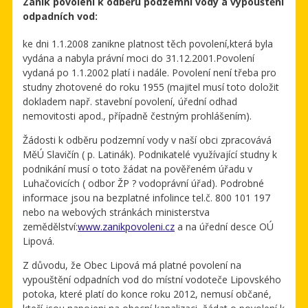
Zánik povolení k odběru podzemní vody a vypouštění
odpadních vod:
ke dni 1.1.2008 zanikne platnost těch povolení,která byla
vydána a nabyla právní moci do 31.12.2001.Povolení
vydaná po 1.1.2002 platí i nadále. Povolení není třeba pro
studny zhotovené do roku 1955 (majitel musí toto doložit
dokladem např. stavební povolení, úřední odhad
nemovitosti apod., případně čestným prohlášením).
Žádosti k odběru podzemní vody v naší obci zpracovává
MěÚ Slavičín ( p. Latinák). Podnikatelé využívající studny k
podnikání musí o toto žádat na pověřeném úřadu v
Luhačovicích ( odbor ŽP ? vodoprávní úřad). Podrobné
informace jsou na bezplatné infolince tel.č. 800 101 197
nebo na webových stránkách ministerstva
zemědělství:
www.zanikpovoleni.cz
a na úřední desce OÚ
Lipová.
Z důvodu, že Obec Lipová má platné povolení na
vypouštění odpadních vod do místní vodoteče Lipovského
potoka, které platí do konce roku 2012, nemusí občané,