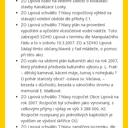
ZO Lipová vzalo na vědomí žádost o kolaudaci
stavby Kanalizace Losky.
ZO Lipová schválilo 7 hlasy rozpočtový výhled na
stávající volební období dle přílohy č.1.
ZO Lipová schválilo 7 hlasy plán na provedení
vypuštění a vyčistění víceúčelové vodní nádrže. Toto
zabezpečí SDHO Lipová v termínu dle Manipulačního
řádu a to v sobotu 10.3.2007. ZO a SDHO Lipová
žádají tímto občany,hlavně z řad mládeže, o pomoc
při této akci.
ZO vzalo na vědomí plán kulturních akcí na rok 2007,
který přednesl předseda kulturního výboru p. L. Frait:
– dětský karneval,-kácení máje,-turnaj v nohejbalu ?
O pohár starosty obce? -oslava sv. Václava, –
beseda s důchodci,-beseda u vánočního stromu a
memoriál E. Malíkové.
ZO Lipová schválilo 7 hlasy rozpočet Obce Lipová na
rok 2007. Rozpočet byl schválen jako vyrovnaný, s
celkovými příjmy i výdaji ve výši 3 288 000,-Kč.
Rozpočet rozepsaný po jednotlivých kapitolách je
vyvěšen ve vývěsní skříňce OÚ.
ZO Lipová schválilo 7 hlasy zaměření pozemku, dle