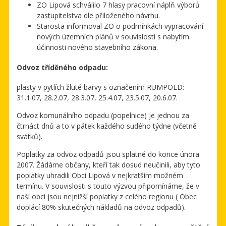
ZO Lipová schválilo 7 hlasy pracovní náplň výborů
zastupitelstva dle přiloženého návrhu.
Starosta informoval ZO o podmínkách vypracování
nových územních plánů v souvislosti s nabytím
účinnosti nového stavebního zákona.
Odvoz tříděného odpadu:
plasty v pytlích žluté barvy s označením RUMPOLD:
31.1.07, 28.2.07, 28.3.07, 25.4.07, 23.5.07, 20.6.07.
Odvoz komunálního odpadu (popelnice) je jednou za
čtrnáct dnů a to v pátek každého sudého týdne (včetně
svátků).
Poplatky za odvoz odpadů jsou splatné do konce února
2007. Žádáme občany, kteří tak dosud neučinili, aby tyto
poplatky uhradili Obci Lipová v nejkratším možném
termínu. V souvislosti s touto výzvou připomínáme, že v
naší obci jsou nejnižší poplatky z celého regionu ( Obec
doplácí 80% skutečných nákladů na odvoz odpadů).